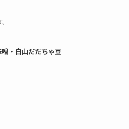
す。
衛味噌・白山だだちゃ豆