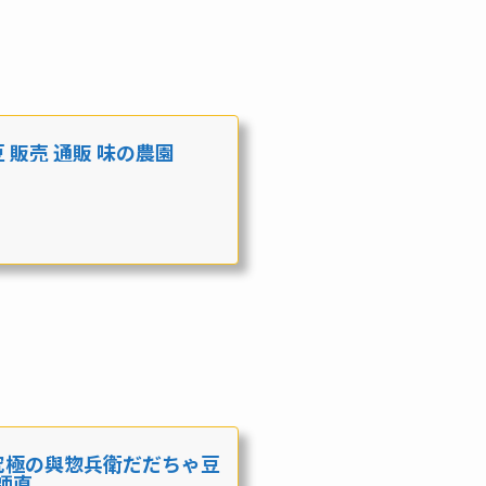
販売 通販 味の農園
究極の與惣兵衛だだちゃ豆
直...