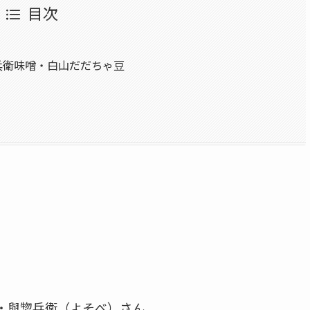
目次
惣兵衛味噌・白山だだちゃ豆
・與惣兵衛（よそべ）さん。