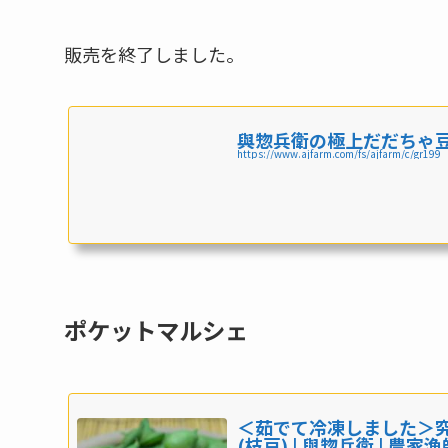
販売を終了しました。
與惣兵衛の極上だだちゃ豆 
https://www.ajfarm.com/fs/ajfarm/c/gr199
ポケットマルシェ
＜茹でて冷凍しました＞
(枝豆) | 與惣兵衛 | 農家漁師